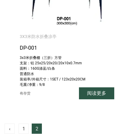
3X3米防水折叠凉亭
DP-001
3x3米折叠棚（三折）方管
支架：铝 25x25/20x20/20x10x0.7mm
面料：160G涤蓝/白条
普通防水
装箱率/外箱尺寸：1SET / 123x20x20CM
毛重/净重：9/8
阅读更多
有存货
‹
1
2