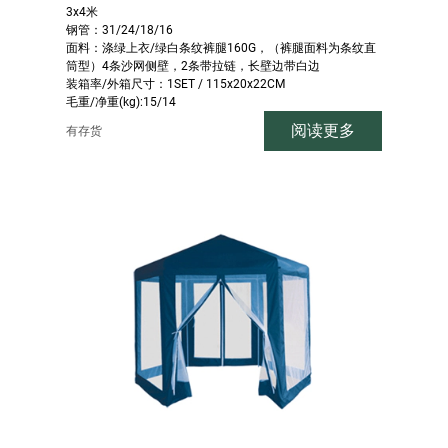
3x4米
钢管：31/24/18/16
面料：涤绿上衣/绿白条纹裤腿160G，（裤腿面料为条纹直
筒型）4条沙网侧壁，2条带拉链，长壁边带白边
装箱率/外箱尺寸：1SET / 115x20x22CM
毛重/净重(kg):15/14
阅读更多
有存货