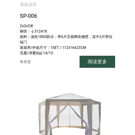
屏风凉亭
SP-006
2x2x2米
钢管：￠312418
面料：涤纶180G防水，带6片互锁网布侧壁，其中2片带拉
链门
装箱率/外箱尺寸：1SET / 112x16x23CM
毛重/净重(kg):14/13
阅读更多
有存货