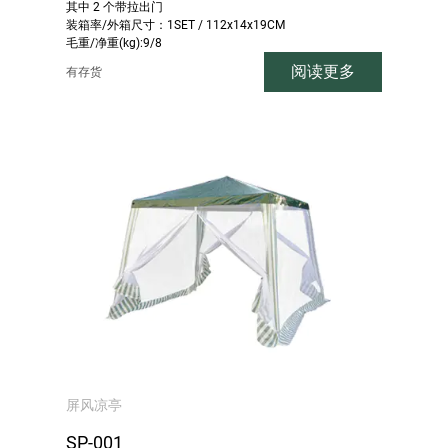
其中 2 个带拉出门
装箱率/外箱尺寸：1SET / 112x14x19CM
毛重/净重(kg):9/8
阅读更多
有存货
屏风凉亭
SP-001