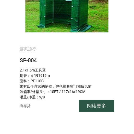
屏风凉亭
SP-004
2.1x1.5m工具罩
钢管：￠191919m
面料：PE110G
带有四个连续的侧壁，包括前卷帘门和后风窗
装箱率/外箱尺寸：1SET / 117x16x19CM
毛重/净重：9/8
阅读更多
有存货