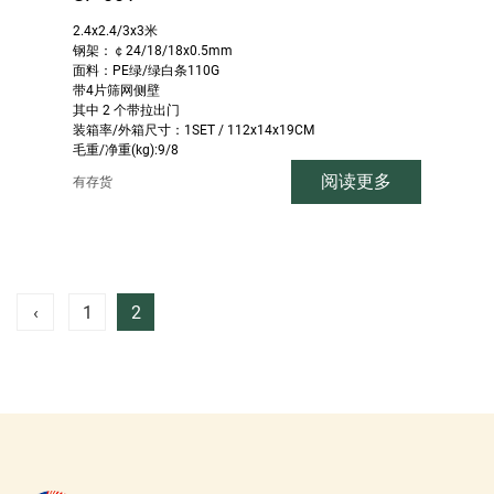
2.4x2.4/3x3米
钢架：￠24/18/18x0.5mm
面料：PE绿/绿白条110G
带4片筛网侧壁
其中 2 个带拉出门
装箱率/外箱尺寸：1SET / 112x14x19CM
毛重/净重(kg):9/8
阅读更多
有存货
‹
1
2